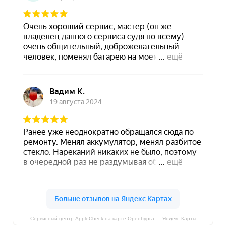
Сервисный центр AppleCheck на карте Оренбурга — Яндекс Карты