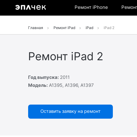
Verification: 5353ecf793f0e4ec
Ремонт iPhone
Ремонт
Главная
Ремонт iPad
iPad
iPad 2
Ремонт iPad 2
Год выпуска:
2011
Модель:
A1395, A1396, A1397
Оставить заявку на ремонт