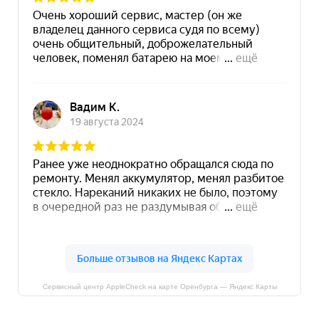
Сервисный центр AppleCheck на карте Оренбурга — Яндекс Карты